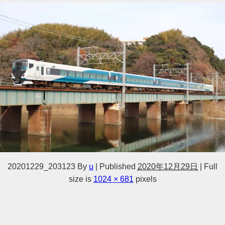
20201229_203123
By
u
|
Published
2020年12月29日
|
Full
size is
1024 × 681
pixels