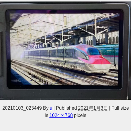
20210103_023449
By
u
|
Published
2021年1月3日
|
Full size
is
1024 × 768
pixels