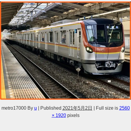
metro17000
By
u
|
Published
2021年5月2日
|
Full size is
2560
× 1920
pixels