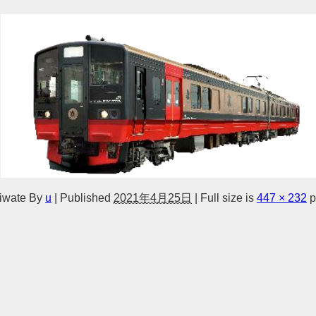
iwate
By
u
|
Published
2021年4月25日
|
Full size is
447 × 232
p