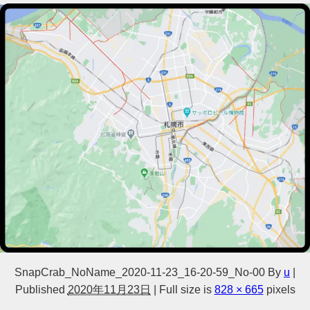
SnapCrab_NoName_2020-11-23_16-20-59_No-00
By
u
|
Published
2020年11月23日
|
Full size is
828 × 665
pixels