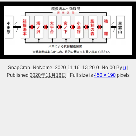
SnapCrab_NoName_2020-11-16_13-20-0_No-00
By
u
|
Published
2020年11月16日
|
Full size is
450 × 190
pixels