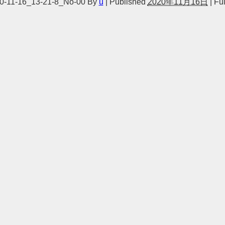
-11-16_13-21-8_No-00
By
u
|
Published
2020年11月16日
|
Ful