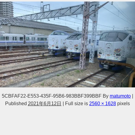
5CBFAF22-E553-435F-95B6-983BBF399BBF
By
matumoto
|
Published
2021年6月12日
|
Full size is
2560 × 1628
pixels