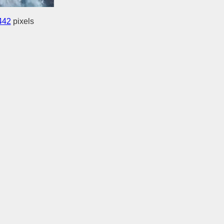
442
pixels