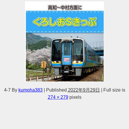
4-7
By
kumoha383
|
Published
2022年9月29日
|
Full size is
274 × 279
pixels