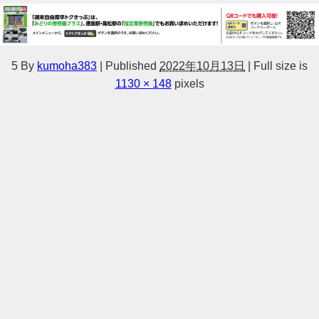
5
By
kumoha383
|
Published
2022年10月13日
|
Full size is
1130 × 148
pixels