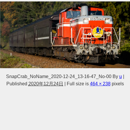
SnapCrab_NoName_2020-12-24_13-16-47_No-00
By
u
|
Published
2020年12月24日
|
Full size is
464 × 238
pixels