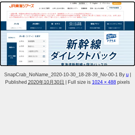
SnapCrab_NoName_2020-10-30_18-28-39_No-00-1
By
u
|
Published
2020年10月30日
|
Full size is
1024 × 488
pixels