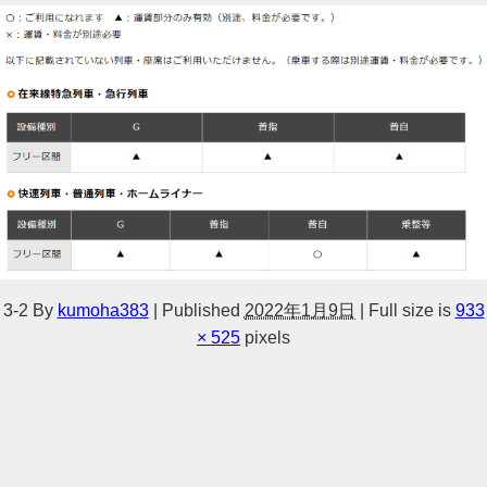
3-2
By
kumoha383
|
Published
2022年1月9日
|
Full size is
933
× 525
pixels