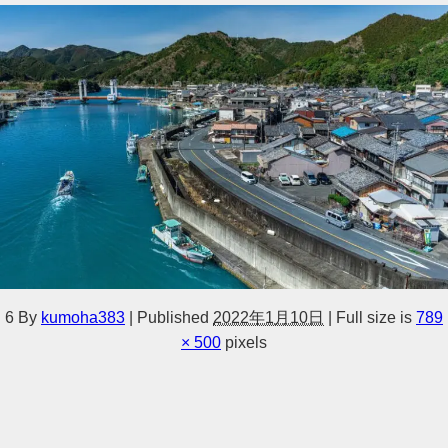
6
By
kumoha383
|
Published
2022年1月10日
|
Full size is
789
× 500
pixels