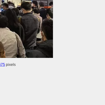
675
pixels