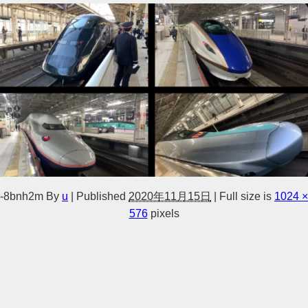
-8bnh2m
By
u
|
Published
2020年11月15日
|
Full size is
1024 ×
576
pixels