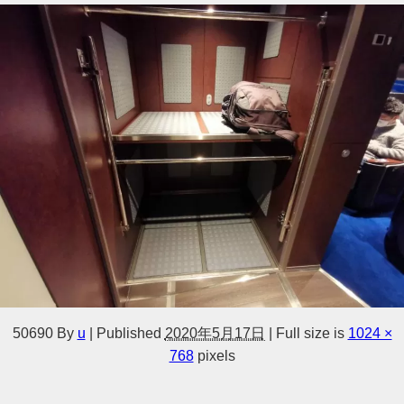
50690
By
u
|
Published
2020年5月17日
|
Full size is
1024 ×
768
pixels