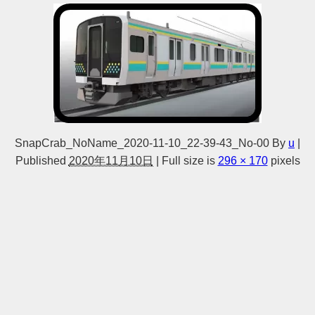
SnapCrab_NoName_2020-11-10_22-39-43_No-00
By
u
|
Published
2020年11月10日
|
Full size is
296 × 170
pixels