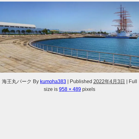
海王丸パーク
By
kumoha383
|
Published
2022年4月3日
|
Full
size is
958 × 489
pixels