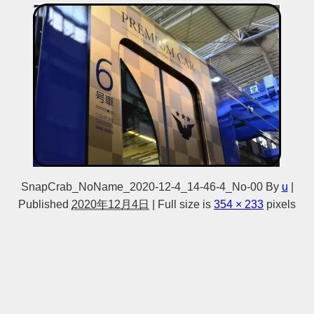
SnapCrab_NoName_2020-12-4_14-46-4_No-00
By
u
|
Published
2020年12月4日
|
Full size is
354 × 233
pixels