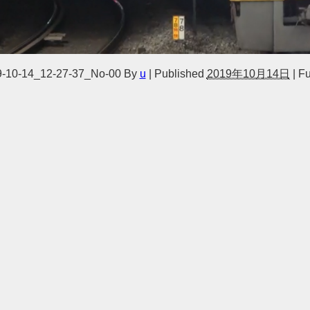
10-14_12-27-37_No-00
By
u
|
Published
2019年10月14日
|
Ful