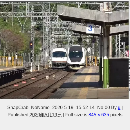
SnapCrab_NoName_2020-5-19_15-52-14_No-00
By
u
|
Published
2020年5月19日
|
Full size is
845 × 635
pixels