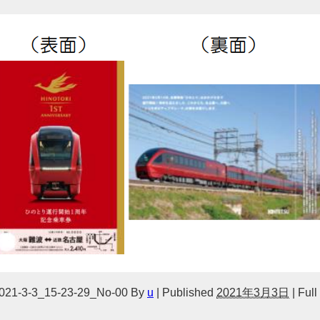
21-3-3_15-23-29_No-00
By
u
|
Published
2021年3月3日
|
Full 