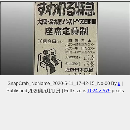
SnapCrab_NoName_2020-5-11_17-42-15_No-00
By
u
|
Published
2020年5月11日
|
Full size is
1024 × 579
pixels