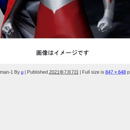
aman-1
By
u
|
Published
2021年7月7日
|
Full size is
847 × 648
p