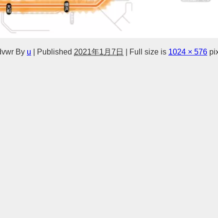
dvwr
By
u
|
Published
2021年1月7日
|
Full size is
1024 × 576
pi