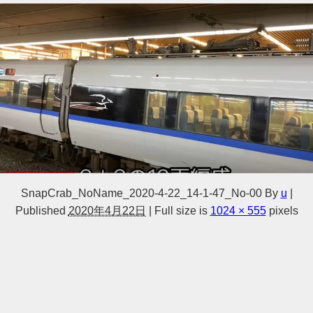
SnapCrab_NoName_2020-4-22_14-1-47_No-00
By
u
|
Published
2020年4月22日
|
Full size is
1024 × 555
pixels