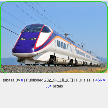
tubasa
By
u
|
Published
2021年11月18日
|
Full size is
456 ×
304
pixels