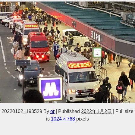
20220102_193529
By
or
|
Published
2022年1月2日
|
Full size
is
1024 × 768
pixels