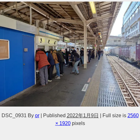
DSC_0931
By
or
|
Published
2022年1月9日
|
Full size is
2560
× 1920
pixels