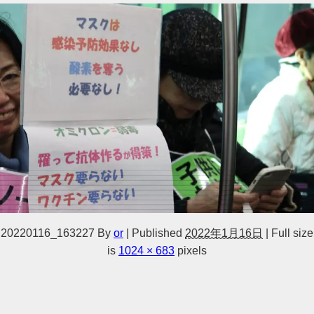
20220116_163227
By
or
|
Published
2022年1月16日
|
Full size
is
1024 × 683
pixels