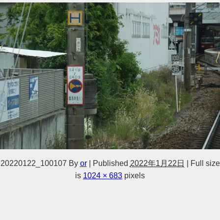
20220122_100107
By
or
|
Published
2022年1月22日
|
Full size
is
1024 × 683
pixels