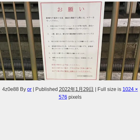
4z0e88
By
or
|
Published
2022年1月29日
|
Full size is
1024 ×
576
pixels