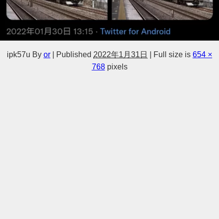
ipk57u
By
or
|
Published
2022年1月31日
|
Full size is
654 ×
768
pixels