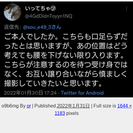
o9b6mg
By
or
|
Published
2022年1月31日
|
Full size is
1644 ×
1183
pixels