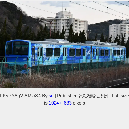
FKyPYAgVIAMzrS4
By
su
|
Published
2022年2月5日
|
Full size
is
1024 × 683
pixels