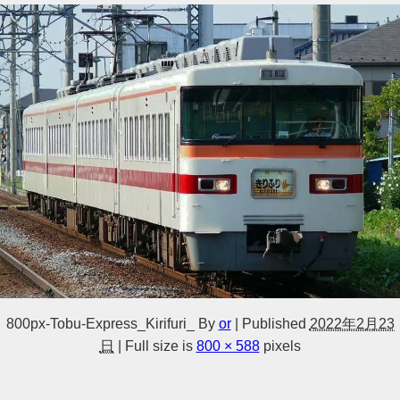
800px-Tobu-Express_Kirifuri_
By
or
|
Published
2022年2月23
日
|
Full size is
800 × 588
pixels