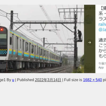
ge1
By
u
|
Published
2022年3月14日
|
Full size is
1682 × 540
pi