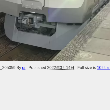
_205059
By
or
|
Published
2022年3月14日
|
Full size is
1024 ×