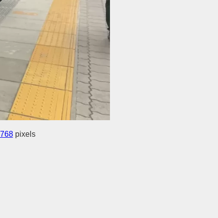
 768
pixels