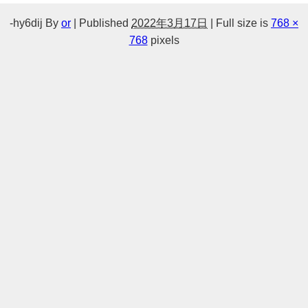
-hy6dij
By
or
|
Published
2022年3月17日
|
Full size is
768 ×
768
pixels