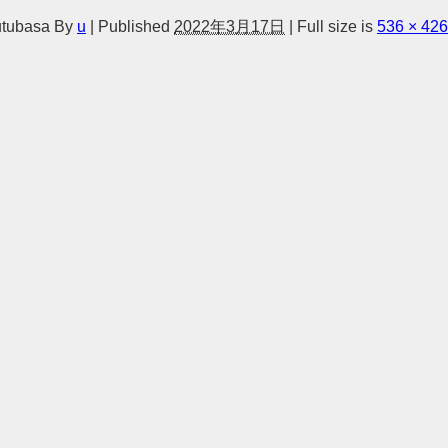
utubasa
By
u
|
Published
2022年3月17日
|
Full size is
536 × 426