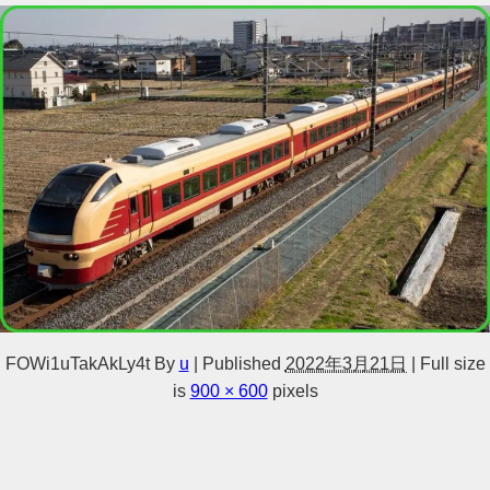
FOWi1uTakAkLy4t
By
u
|
Published
2022年3月21日
|
Full size
is
900 × 600
pixels