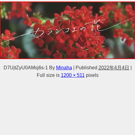
D7UjtZyU0AMsj6s-1
By
Minaha
|
Published
2022年4月4日
|
Full size is
1200 × 511
pixels