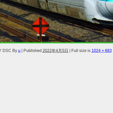
Y DSC
By
u
|
Published
2022年4月5日
|
Full size is
1024 × 683