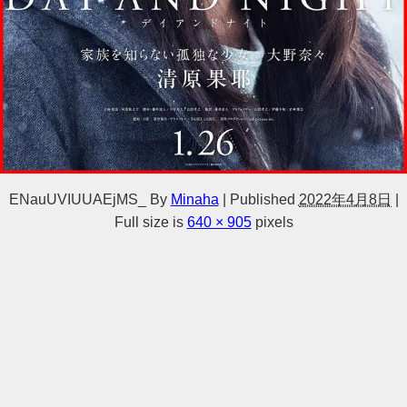
ENauUVIUUAEjMS_
By
Minaha
|
Published
2022年4月8日
|
Full size is
640 × 905
pixels