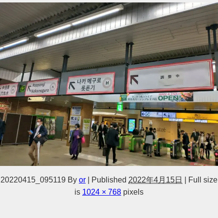
20220415_095119
By
or
|
Published
2022年4月15日
|
Full size
is
1024 × 768
pixels