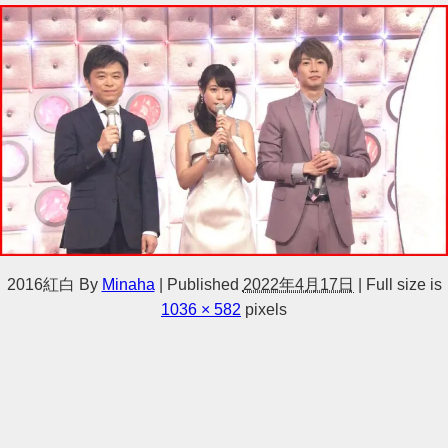
2016紅白
By
Minaha
|
Published
2022年4月17日
|
Full size is
1036 × 582
pixels