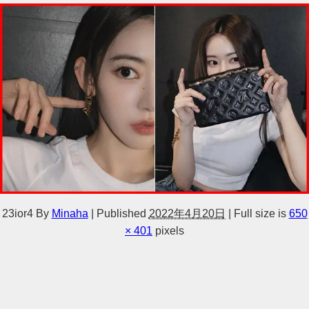
23ior4
By
Minaha
|
Published
2022年4月20日
|
Full size is
650
× 401
pixels