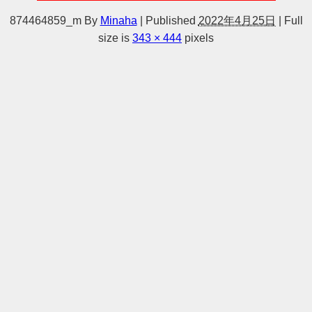
874464859_m
By
Minaha
|
Published
2022年4月25日
|
Full
size is
343 × 444
pixels